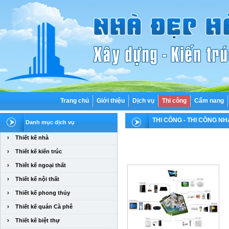
Trang chủ
Giới thiệu
Dịch vụ
Thi công
Cẩm nang
THI CÔNG
- THI CÔNG N
Danh mục dịch vụ
›
Thiết kế nhà
›
Thiết kế kiến trúc
›
Thiết kế ngoại thất
›
Thiết kế nội thất
›
Thiết kế phong thủy
›
Thiết kế quán Cà phê
›
Thiết kế biệt thự