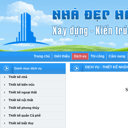
Trang chủ
Giới thiệu
Dịch vụ
Thi công
Cẩm nang
DỊCH VỤ
- THIẾT KẾ NHẬ
Danh mục dịch vụ
›
Thiết kế nhà
›
Thiết kế kiến trúc
S
›
Thiết kế ngoại thất
›
Thiết kế nội thất
›
Thiết kế phong thủy
›
Thiết kế quán Cà phê
›
Thiết kế biệt thự