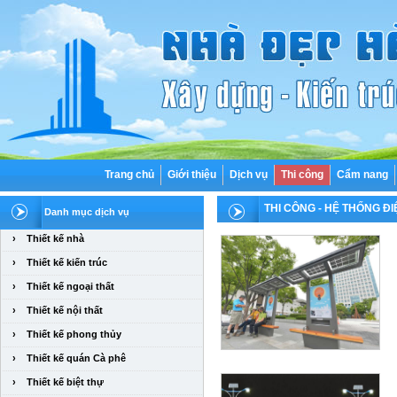
Trang chủ
Giới thiệu
Dịch vụ
Thi công
Cẩm nang
THI CÔNG
- HỆ THỐNG ĐI
Danh mục dịch vụ
›
Thiết kế nhà
›
Thiết kế kiến trúc
›
Thiết kế ngoại thất
›
Thiết kế nội thất
›
Thiết kế phong thủy
›
Thiết kế quán Cà phê
›
Thiết kế biệt thự