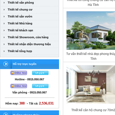
Thiết kế thi công chung cư căn hộ 
›
Thiết kế văn phòng
Hà Tĩnh
›
Thiết kế chung cư
›
Thiết kế sân vườn
›
Thiết kế Nhà hàng
›
Thiết kế khách sạn
›
Thiết kế Showroom, cửa hàng
›
Thiết kế nhận diện thương hiệu
›
Thiết kế tổng hợp
Tư vấn thiết kế nhà đẹp phong thủ
Tĩnh
Hỗ trợ trực tuyến
Hotline - 0915.050.067
Văn phòng - 0915.050.067
-
388
2,536,031
Hôm nay:
Tất cả:
Thiết kế căn hộ chung cư 70m