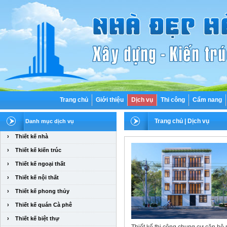
Trang chủ
Giới thiệu
Dịch vụ
Thi công
Cẩm nang
Trang chủ
|
Dịch vụ
Danh mục dịch vụ
›
Thiết kế nhà
›
Thiết kế kiến trúc
›
Thiết kế ngoại thất
›
Thiết kế nội thất
›
Thiết kế phong thủy
›
Thiết kế quán Cà phê
›
Thiết kế biệt thự