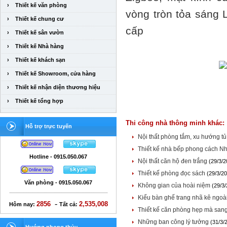
›
Thiết kế văn phòng
vòng tròn tỏa sáng 
›
Thiết kế chung cư
cấp
›
Thiết kế sân vườn
›
Thiết kế Nhà hàng
›
Thiết kế khách sạn
›
Thiết kế Showroom, cửa hàng
›
Thiết kế nhận diện thương hiệu
›
Thiết kế tổng hợp
Thi công nhà thông minh khác:
Hỗ trợ trực tuyến
Nội thất phòng tắm, xu hướng t
Thiết kế nhà bếp phong cách N
Hotline - 0915.050.067
Nội thất căn hộ đen trắng
(29/3/2
Thiết kế phòng đọc sách
(29/3/2
Văn phòng - 0915.050.067
Không gian của hoài niệm
(29/3
Kiểu bàn ghế trang nhã kê ngoài
-
2856
2,535,008
Hôm nay:
Tất cả:
Thiết kế căn phòng hẹp mà san
Những ban công lý tưởng
(31/3/