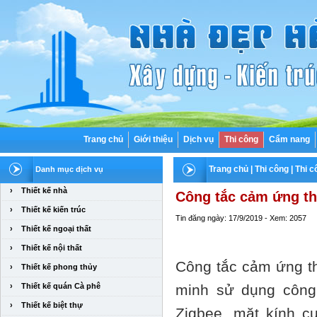
Trang chủ
Giới thiệu
Dịch vụ
Thi công
Cẩm nang
Trang chủ
|
Thi công
|
Thi c
Danh mục dịch vụ
›
Thiết kế nhà
Công tắc cảm ứng t
›
Thiết kế kiến trúc
Tin đăng ngày: 17/9/2019 - Xem: 2057
›
Thiết kế ngoại thất
›
Thiết kế nội thất
Công tắc cảm ứng th
›
Thiết kế phong thủy
›
Thiết kế quán Cà phê
minh sử dụng công
›
Thiết kế biệt thự
Zigbee, mặt kính c