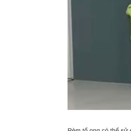
Rèm tổ ong có thể sử 