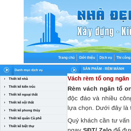
Trang chủ
Giới thiệu
Dịch vụ
Thi công
SẢN PHẨM
- RÈM MÀNH
Danh mục dịch vụ
Vách rèm tổ ong ngăn 
›
Thiết kế nhà
›
Thiết kế kiến trúc
Rèm vách ngăn tổ o
›
Thiết kế ngoại thất
độc đáo và nhiều côn
›
Thiết kế nội thất
lựa chọn. Dưới đây là 
›
Thiết kế phong thủy
›
Thiết kế quán Cà phê
Quý khách cần tư vấn 
›
Thiết kế biệt thự
ngay
SĐT/ Zalo
để đượ