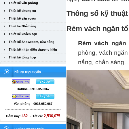
›
Thiết kế văn phòng
›
Thiết kế chung cư
Thông số kỹ thuậ
›
Thiết kế sân vườn
›
Thiết kế Nhà hàng
Rèm vách ngăn tổ 
›
Thiết kế khách sạn
Rèm vách ngăn 
›
Thiết kế Showroom, cửa hàng
›
Thiết kế nhận diện thương hiệu
phòng, vách ngăn
›
Thiết kế tổng hợp
nắng, chắn sáng
Hỗ trợ trực tuyến
Hotline - 0915.050.067
Văn phòng - 0915.050.067
-
432
2,536,075
Hôm nay:
Tất cả: