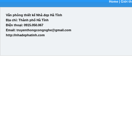
Home
|
Giới th
Văn phòng thiết kế Nhà đẹp Hà Tĩnh
Địa chỉ: Thành phố Hà Tĩnh
Điện thoại: 0915.050.067
Email: truyenthongcongnghe@gmail.com
http://nhadephatinh.com